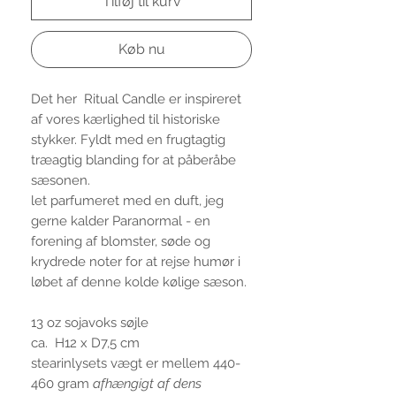
Tilføj til kurv
Køb nu
Det her Ritual Candle er inspireret
af vores kærlighed til historiske
stykker. Fyldt med en frugtagtig
træagtig blanding for at påberåbe
sæsonen.
let parfumeret med en duft, jeg
gerne kalder Paranormal - en
forening af blomster, søde og
krydrede noter for at rejse humør i
løbet af denne kolde kølige sæson.
13 oz sojavoks søjle
ca. H12 x D7,5 cm
stearinlysets vægt er mellem 440-
460 gram
afhængigt af dens