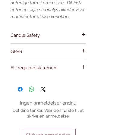
naturlige form i processen.
Dit køb
er for en søjle stearinlys billeder viser
multipler for at vise variation.
Candle Safety
Guidelines
GPSR
Name:Of Alchemy
EU required statement
Address: Kievitdreef 31
Email:support@ofalchemy.com
For entertainment purposes only. Any
claims regarding the properties or
benefits of this item cannot be
substantiated. All uses and attributes of
the product are based solely on occult
Ingen anmeldelser endnu
practices, folklore, and spiritual belief.
Del dine tanker. Vær den første til at
Magickal intentions are the sole purpose
skrive en anmeldelse.
of its use, and there are no guaranteed
outcomes, as the results of any magickal
work are individual to each user.