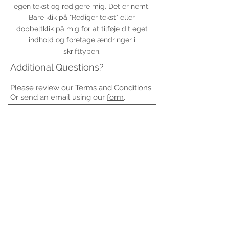
egen tekst og redigere mig. Det er nemt.
Bare klik på "Rediger tekst" eller
dobbeltklik på mig for at tilføje dit eget
indhold og foretage ændringer i
skrifttypen.
Additional Questions?
Please review our Terms and Conditions.
Or send an email using our
form
.
VENDER TILBAGE
Jeg er et afsnit. Klik her for at tilføje din
egen tekst og redigere mig. Det er
nemt. Bare klik på "Rediger tekst" eller
dobbeltklik på mig for at tilføje dit eget
indhold og foretage ændringer i
skrifttypen. Jeg er et godt sted for dig at
fortælle en historie og lade dine brugere