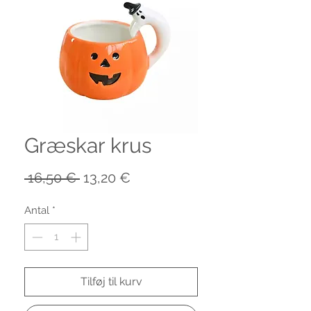
Græskar krus
Regulær
Salgspris
 16,50 € 
13,20 €
pris
Antal
*
Tilføj til kurv