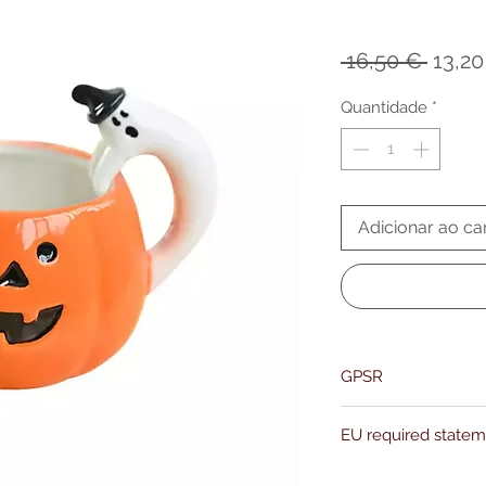
Preço
 16,50 € 
13,20
norma
Quantidade
*
Adicionar ao ca
GPSR
Name:Of Alchemy
EU required state
Address: Kievitdreef 3
Email:support@ofalc
For entertainment pur