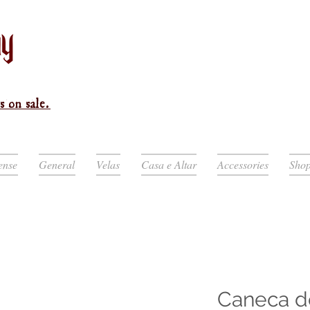
s on sale.
ense
General
Velas
Casa e Altar
Accessories
Sho
Caneca d