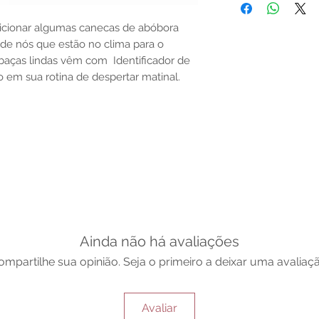
the properties or bene
substantiated. All uses
dicionar algumas canecas de abóbora
based solely on occult 
 de nós que estão no clima para o
belief. Magickal intent
baças lindas vêm com Identificador de
and there are no guar
any magickal work are 
em sua rotina de despertar matinal.
Sold as a historic oddi
Ainda não há avaliações
ompartilhe sua opinião. Seja o primeiro a deixar uma avaliaçã
Avaliar