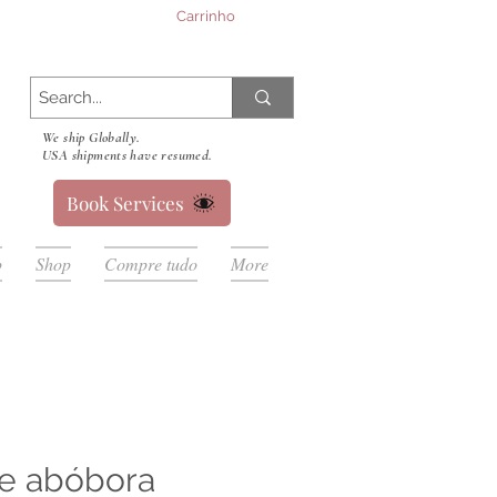
Carrinho
We ship Globally.
USA shipments have resumed.
Book Services
p
Shop
Compre tudo
More
e abóbora