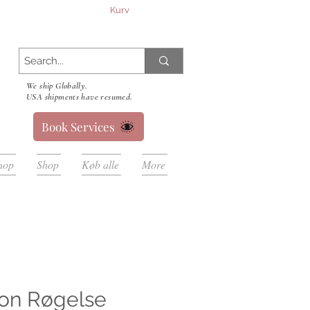
Kurv
We ship Globally.
USA shipments have resumed.
Book Services
hop
Shop
Køb alle
More
oon Røgelse