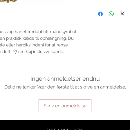
Email:support@ofalc
For entertainment pur
the properties or bene
substantiated. All uses
based solely on occult 
belief. Magickal intent
messing har et tredobbelt månesymbol,
and there are no guar
 en praktisk kæde til ophængning. Du
any magickal work are 
e eller harpiks indeni for at rense
uft. 27 cm høj inklusive kæde.
Sold as a historic oddi
Ingen anmeldelser endnu
Del dine tanker. Vær den første til at skrive en anmeldelse.
Skriv en anmeldelse
d spiritual product for the spiritually inclined. Our webshop has a wi
rystals, herbal infusions, curios & jewelry. We offer worldwide shipping 