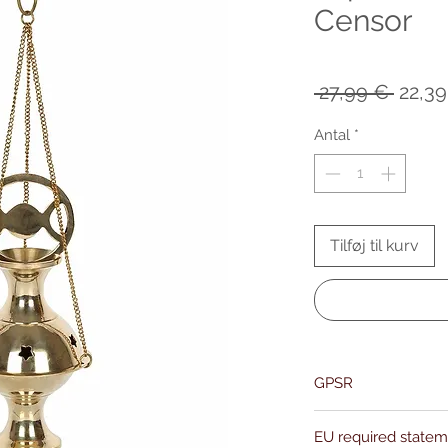
Censor
Regu
 27,99 € 
22,3
pris
Antal
*
Tilføj til kurv
GPSR
Name:Of Alchemy
EU required state
Address: Kievitdreef 3