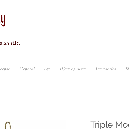
s on sale.
ncense
General
Lys
Hjem og alter
Accessories
S
Triple M