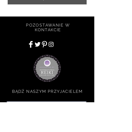
POZOSTAWANIE W
KONTAKCIE
BĄDŹ NASZYM PRZYJACIELEM
Zapisz się teraz