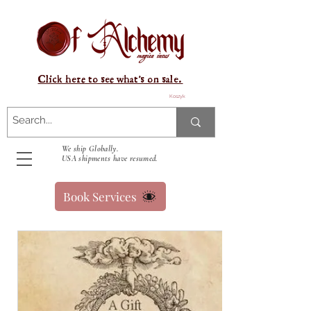
Click here to see what's on sale.
Koszyk
We ship Globally.
USA shipments have resumed.
Book Services