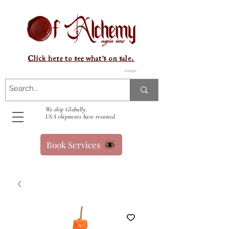
Click here to see what's on sale.
Koszyk
We ship Globally.
USA shipments have resumed.
Book Services