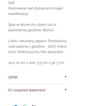
Self
Panowanie nad domenami magii i
manifestacji.
Spal w słoneczny dzień lub w
planetarnej godzinie Słońca.
Lekki, naturalny zapach. Przybliżony
czas palenia 1 godzina. 100% lniany
knot. Nietoksyczny. Nie spożywać.
wys. 11 cm x szer. 5,5 cm x gł. 3 cm
GPSR
Name:Of Alchemy
EU required statement
Address: Kievitdreef 31
Email:support@ofalchemy.com
For entertainment purposes only. Any
claims regarding the properties or