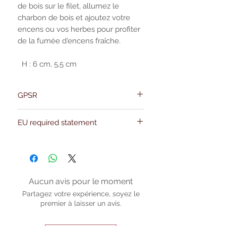
de bois sur le filet, allumez le
charbon de bois et ajoutez votre
encens ou vos herbes pour profiter
de la fumée d'encens fraîche.
H : 6 cm, 5,5 cm
GPSR
Name:Of Alchemy
EU required statement
Address: Kievitdreef 31
Email:support@ofalchemy.com
For entertainment purposes only. Any
claims regarding the properties or
benefits of this item cannot be
substantiated. All uses and attributes of
the product are based solely on occult
Aucun avis pour le moment
practices, folklore, and spiritual belief.
Partagez votre expérience, soyez le
Magickal intentions are the sole purpose
premier à laisser un avis.
of its use, and there are no guaranteed
outcomes, as the results of any magickal