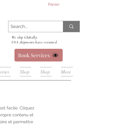
Panier
We ship Globally.
USA shipments have resumed.
Book Services
ories
Shop
Shop
More
st facile. Cliquez
propre contenu et
toire et permettre