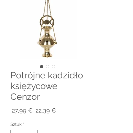
Potrójne kadzidło
księżycowe
Cenzor
Regularna
Cena
 27,99 € 
22,39 €
cena
Rabatowa
Sztuk
*