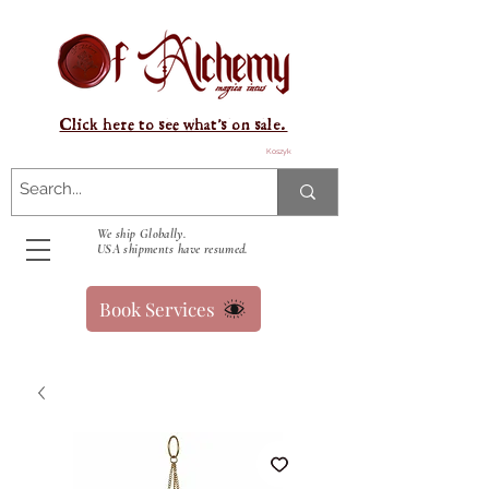
Click here to see what's on sale.
Koszyk
We ship Globally.
USA shipments have resumed.
Book Services