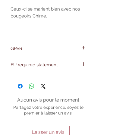
Ceux-ci se marient bien avec nos
bougeoirs Chime.
GPSR
Name:Of Alchemy
EU required statement
Address: Kievitdreef 31
Email:support@ofalchemy.com
For entertainment purposes only. Any
claims regarding the properties or
benefits of this item cannot be
substantiated. All uses and attributes of
the product are based solely on occult
Aucun avis pour le moment
practices, folklore, and spiritual belief.
Partagez votre expérience, soyez le
Magickal intentions are the sole purpose
premier à laisser un avis.
of its use, and there are no guaranteed
outcomes, as the results of any magickal
work are individual to each user.
Laisser un avis