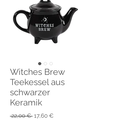
Witches Brew
Teekessel aus
schwarzer
Keramik
Standardpreis
Sale-
 22,00 € 
17,60 €
Preis