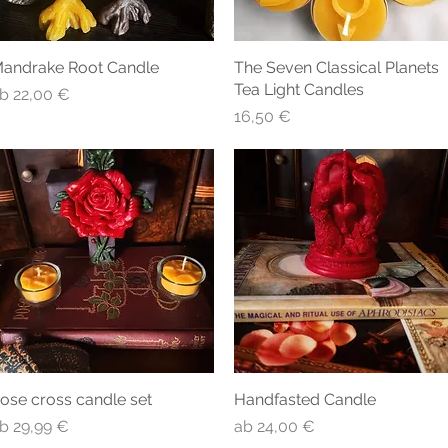
andrake Root Candle
Schnellansicht
The Seven Classical Planets
Schnellansicht
Tea Light Candles
ale-Preis
ab
22,00 €
Preis
16,50 €
ose cross candle set
Schnellansicht
Handfasted Candle
Schnellansicht
ale-Preis
Sale-Preis
ab
29,99 €
ab
24,00 €