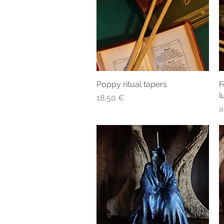
Poppy ritual tapers
Schnellansicht
F
l
Preis
18,50 €
S