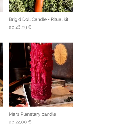
Brigid Doll Candle - Ritual kit
Schnellansicht
Sale-Preis
ab
26,99 €
Mars Planetary candle
Schnellansicht
Sale-Preis
ab
22,00 €