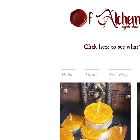
Click here to see what'
Heim
About
New Page