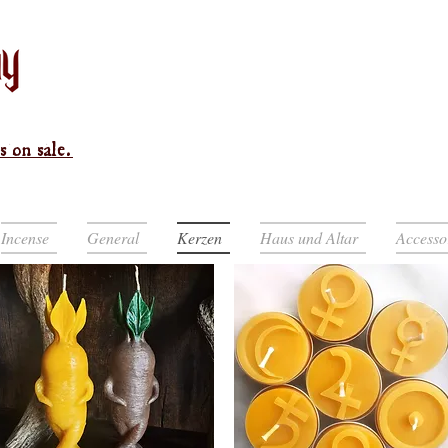
s on sale.
Incense
General
Kerzen
Haus und Altar
Accesso