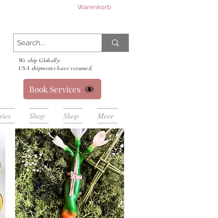
Warenkorb
We ship Globally.
USA shipments have resumed.
Book Services
ries
Shop
Shop
More