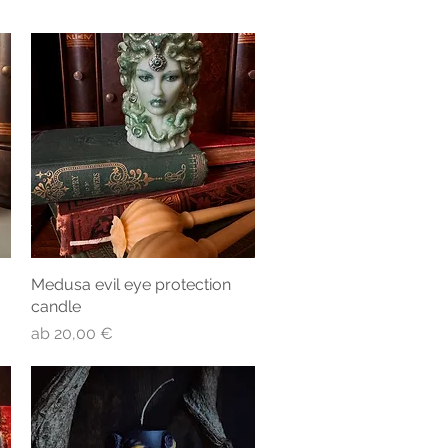
Medusa evil eye protection
Schnellansicht
candle
Sale-Preis
ab
20,00 €