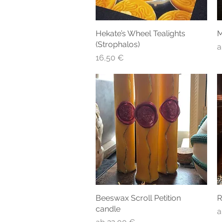
Hekate’s Wheel Tealights
Schnellansicht
M
(Strophalos)
S
Preis
16,50 €
Beeswax Scroll Petition
Schnellansicht
R
candle
S
Sale-Preis