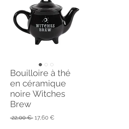
Bouilloire à thé
en céramique
noire Witches
Brew
Prix
Prix
 22,00 € 
17,60 €
original
promotionnel