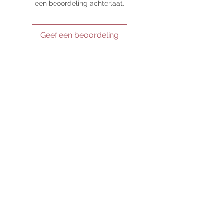
een beoordeling achterlaat.
of its use, and there are no guaranteed
outcomes, as the results of any magickal
work are individual to each user.
Geef een beoordeling
Sold as a historic oddity and curio.
BLIJF VERBONDEN
WEES ONZE VRIEND
Abonneer nu