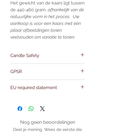
Het gewicht van de kaars ligt tussen
de 440-460 gram,
afhankelijk van de
natuurlijke vorm in het proces.
Uw
aankoop is voor een kaars met één
pilaar afbeeldingen tonen
veelvouden om variatie te tonen.
Candle Safety
Guidelines
GPSR
Name:Of Alchemy
EU required statement
Address: Kievitdreef 31
Email:support@ofalchemy.com
For entertainment purposes only. Any
claims regarding the properties or
benefits of this item cannot be
substantiated. All uses and attributes of
the product are based solely on occult
Nog geen beoordelingen
practices, folklore, and spiritual belief.
Deel je mening. Wees de eerste die
Magickal intentions are the sole purpose