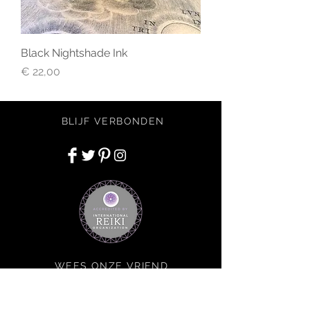
Black Nightshade Ink
Prijs
€ 22,00
BLIJF VERBONDEN
WEES ONZE VRIEND