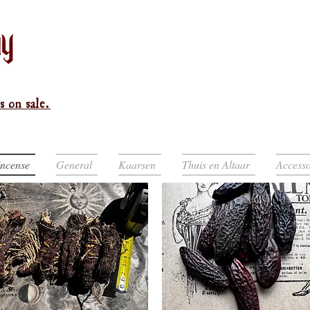
s on sale.
Incense
General
Kaarsen
Thuis en Altaar
Accesso