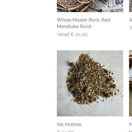
Whole Master Root, (Not
Snel overzicht
A
Mandrake Root)
V
V
Verkoopprijs
Vanaf
€ 10,00
Isis incense
Snel overzicht
M
Prijs
V