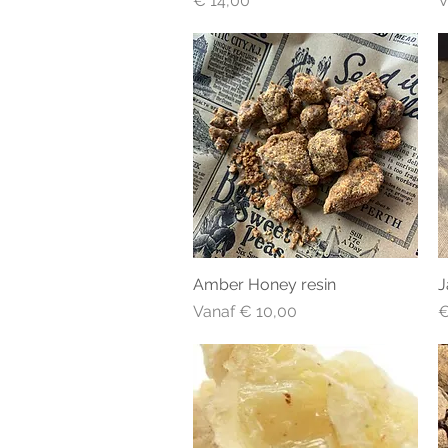
€ 14,00
V
Amber Honey resin
Snel overzicht
J
Verkoopprijs
P
Vanaf
€ 10,00
€