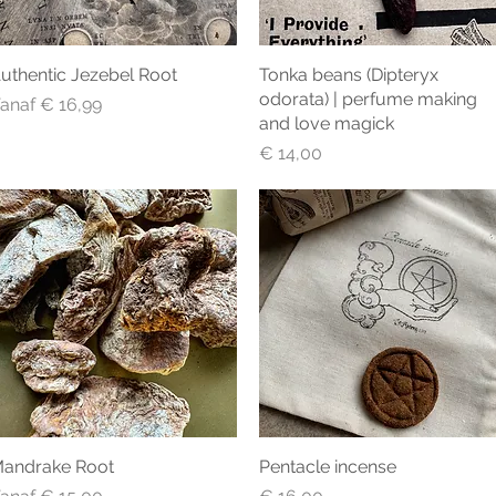
uthentic Jezebel Root
Snel overzicht
Tonka beans (Dipteryx
Snel overzicht
odorata) | perfume making
erkoopprijs
anaf
€ 16,99
and love magick
Prijs
€ 14,00
andrake Root
Snel overzicht
Pentacle incense
Snel overzicht
erkoopprijs
Prijs