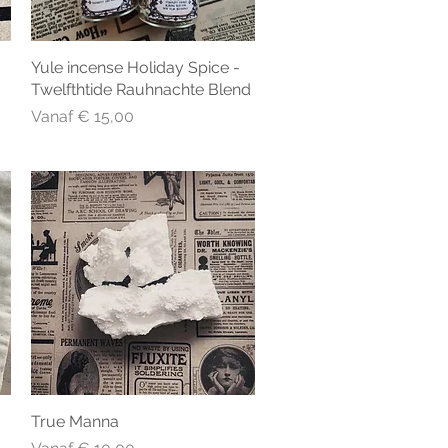
Yule incense Holiday Spice -
Snel overzicht
Twelfthtide Rauhnachte Blend
Verkoopprijs
Vanaf
€ 15,00
True Manna
Snel overzicht
Verkoopprijs