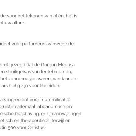
fde voor het tekenen van oliën, het is
ot uw allure.
rmiddel voor parfumeurs vanwege de
wordt gezegd dat de Gorgon Medusa
een struikgewas van lentebloemen,
et zonneroosjes waren, vandaar de
hars heilig zijn voor Poseidon.
als ingrediënt voor mummificatie)
ruikten allemaal labdanum in een
oïsche beschaving, er zijn aanwijzingen
tisch en therapeutisch, terwijl er
(in 500 voor Christus).