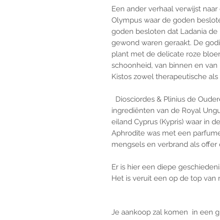
Een ander verhaal verwijst naar
Olympus waar de goden beslot
goden besloten dat Ladania de kr
gewond waren geraakt. De godi
plant met de delicate roze bloe
schoonheid, van binnen en van b
Kistos zowel therapeutische al
Diosciordes & Plinius de Ouder
ingrediënten van de Royal Ungu
eiland Cyprus (Kypris) waar in 
Aphrodite was met een parfumer
mengsels en verbrand als offer 
Er is hier een diepe geschieden
Het is veruit een op de top van 
Je aankoop zal komen in een gl