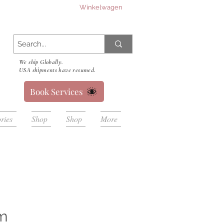
Winkelwagen
We ship Globally.
USA shipments have resumed.
Book Services
ries
Shop
Shop
More
m