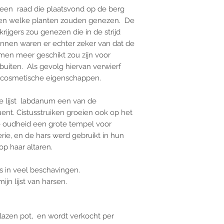
 een raad die plaatsvond op de berg
en welke planten zouden genezen. De
ijgers zou genezen die in de strijd
nnen waren er echter zeker van dat de
men meer geschikt zou zijn voor
uiten. Als gevolg hiervan verwierf
s cosmetische eigenschappen.
e lijst labdanum een van de
ent. Cistusstruiken groeien ook op het
de oudheid een grote tempel voor
ie, en de hars werd gebruikt in hun
op haar altaren.
is in veel beschavingen.
mijn lijst van harsen.
azen pot, en wordt verkocht per