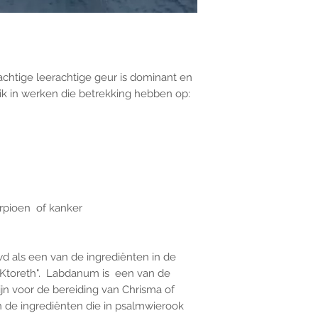
based solely on occult 
belief. Magickal intent
and there are no guar
any magickal work are 
Sold as a historic oddi
htige leerachtige geur is dominant en
k in werken die betrekking hebben op:
rpioen of kanker
als een van de ingrediënten in de
"Ktoreth". Labdanum is een van de
ijn voor de bereiding van Chrisma of
an de ingrediënten die in psalmwierook