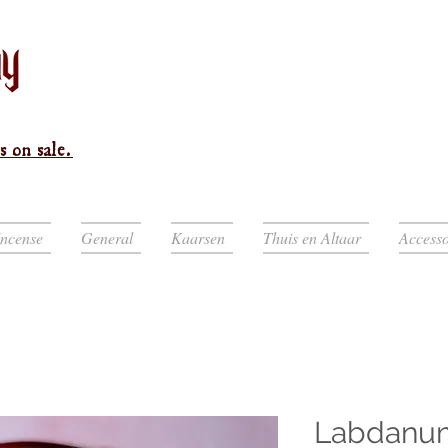
s on sale.
Incense
General
Kaarsen
Thuis en Altaar
Accesso
Labdanu