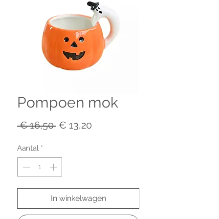
Pompoen mok
Normale
Verkoopprijs
 € 16,50 
€ 13,20
prijs
Aantal
*
In winkelwagen