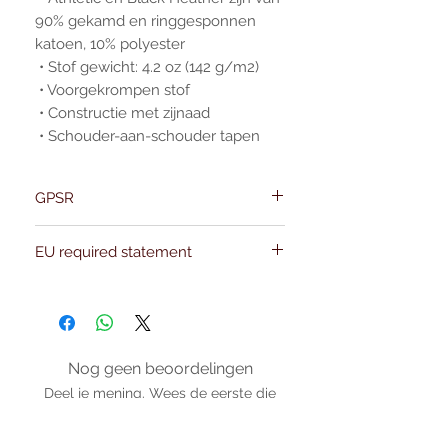
90% gekamd en ringgesponnen 
katoen, 10% polyester
 • Stof gewicht: 4.2 oz (142 g/m2)
 • Voorgekrompen stof
 • Constructie met zijnaad
 • Schouder-aan-schouder tapen
GPSR
Name:Of Alchemy
EU required statement
Address: Kievitdreef 31
Email:support@ofalchemy.com
For entertainment purposes only. Any
claims regarding the properties or
benefits of this item cannot be
substantiated. All uses and attributes of
the product are based solely on occult
Nog geen beoordelingen
practices, folklore, and spiritual belief.
Deel je mening. Wees de eerste die
Magickal intentions are the sole purpose
een beoordeling achterlaat.
of its use, and there are no guaranteed
outcomes, as the results of any magickal