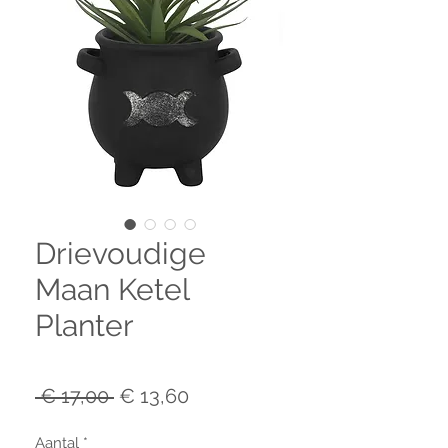
Drievoudige
Maan Ketel
Planter
Normale
Verkoopprijs
 € 17,00 
€ 13,60
prijs
Aantal
*