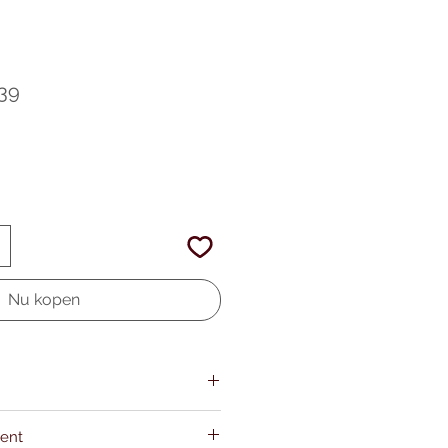
ale
Verkoopprijs
,39
Nu kopen
ment
1