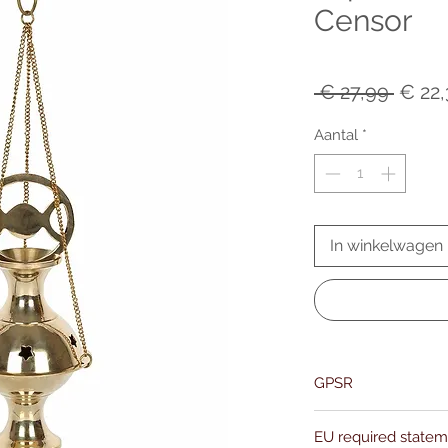
Censor
Norm
 € 27,99 
€ 22
prijs
Aantal
*
In winkelwagen
GPSR
Name:Of Alchemy
EU required state
Address: Kievitdreef 3