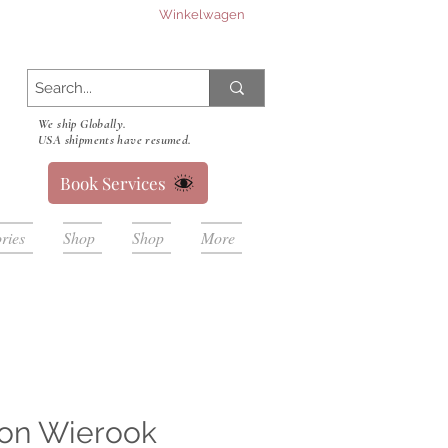
Winkelwagen
We ship Globally.
USA shipments have resumed.
Book Services
ries
Shop
Shop
More
oon Wierook