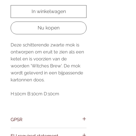
In winkelwagen
Nu kopen
Deze schitterende zwarte mok is
ontworpen om eruit te zien als een
ketel en is voorzien van de
woorden 'Witches Brew'. De mok
wordt geleverd in een bijpassende
kartonnen doos.
H:10cm B:10cm D:10cm
GPSR
Name:Of Alchemy
EU required statement