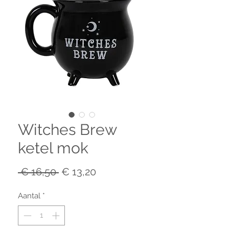
Witches Brew
ketel mok
Normale
Verkoopprijs
 € 16,50 
€ 13,20
prijs
Aantal
*