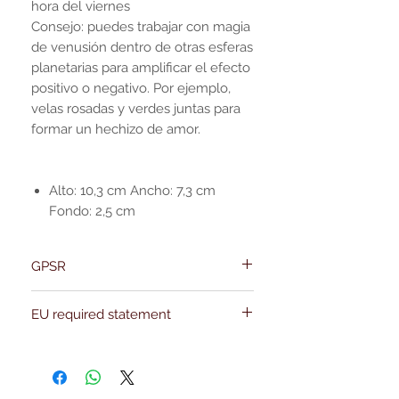
hora del viernes
Consejo: puedes trabajar con magia
de venusión dentro de otras esferas
planetarias para amplificar el efecto
positivo o negativo. Por ejemplo,
velas rosadas y verdes juntas para
formar un hechizo de amor.
Alto: 10,3 cm Ancho: 7,3 cm
Fondo: 2,5 cm
GPSR
Name:Of Alchemy
EU required statement
Address: Kievitdreef 31
Email:support@ofalchemy.com
For entertainment purposes only. Any
claims regarding the properties or
benefits of this item cannot be
substantiated. All uses and attributes of