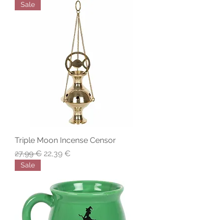
Sale
Triple Moon Incense Censor
Precio
Precio de oferta
27,99 €
22,39 €
Sale