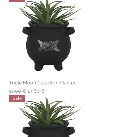
Triple Moon Cauldron Planter
Precio
Precio de oferta
17,00 €
13,60 €
Sale