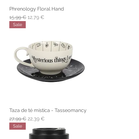
Phrenology Floral Hand
Precio
Precio de oferta
15,99 €
12,79 €
Sale
Taza de té mística - Tasseomancy
Precio
Precio de oferta
27,99 €
22,39 €
Sale