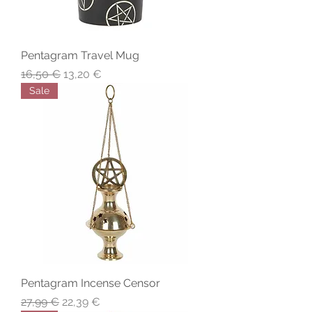
Pentagram Travel Mug
Precio
Precio de oferta
16,50 €
13,20 €
Sale
Pentagram Incense Censor
Precio
Precio de oferta
27,99 €
22,39 €