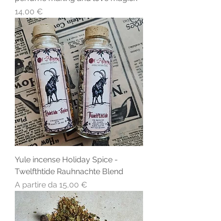
Prezzo
14,00 €
Yule incense Holiday Spice -
Twelfthtide Rauhnachte Blend
Prezzo scontato
A partire da
15,00 €