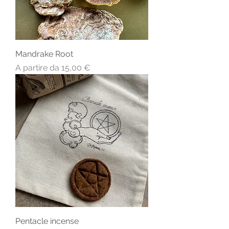
Mandrake Root
Prezzo scontato
A partire da
15,00 €
Pentacle incense