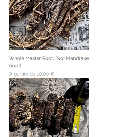
Whole Master Root, (Not Mandrake
Root)
Prezzo scontato
A partire da
10,00 €